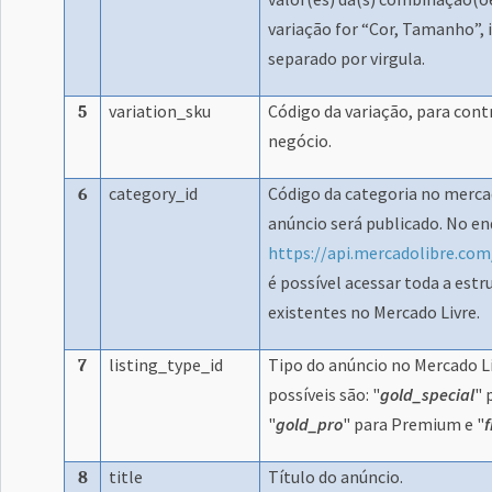
variação for “Cor, Tamanho”, 
separado por virgula.
variation_sku
Código da variação, para cont
5
negócio.
category_id
Código da categoria no mercad
6
anúncio será publicado. No e
https://api.mercadolibre.co
é possível acessar toda a estr
existentes no Mercado Livre.
listing_type_id
Tipo do anúncio no Mercado Li
7
possíveis são: "
gold_special
" 
"
gold_pro
" para Premium e "
f
title
Título do anúncio.
8