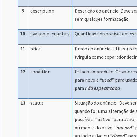
description
Descrição do anúncio. Deve se
9
sem qualquer formatação.
available_quantity
Quantidade disponível em est
10
price
Preço do anúncio. Utilizar o 
11
(virgula como separador deci
condition
Estado do produto. Os valores 
12
para novo e “
used
” para usad
para
não especificado
.
status
Situação do anúncio. Deve s
13
quando for uma alteração de 
possíveis: “
active
” para ativa
ou mantê-lo ativo. “
paused
” 
anúncio ativo ou “
closed
” par