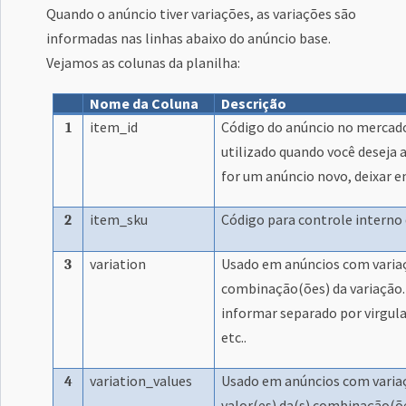
Quando o anúncio tiver variações, as variações são
informadas nas linhas abaixo do anúncio base.
Vejamos as colunas da planilha:
Nome da Coluna
Descrição
item_id
Código do anúncio no mercado 
1
utilizado quando você deseja a
for um anúncio novo, deixar 
item_sku
Código para controle interno 
2
variation
Usado em anúncios com variaç
3
combinação(ões) da variação. 
informar separado por virgula
etc..
variation_values
Usado em anúncios com variaç
4
valor(es) da(s) combinação(ões