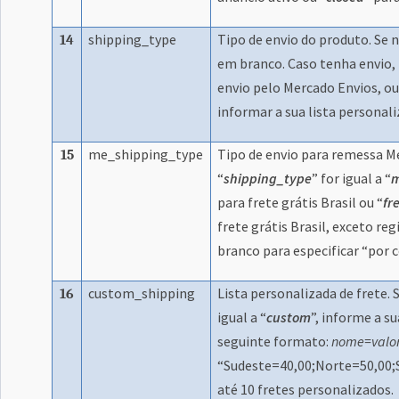
shipping_type
Tipo de envio do produto. Se n
14
em branco. Caso tenha envio,
envio pelo Mercado Envios, ou
informar a sua lista personali
me_shipping_type
Tipo de envio para remessa M
15
“
shipping_type
” for igual a “
para frete grátis Brasil ou “
fr
frete grátis Brasil, exceto re
branco para especificar “por 
custom_shipping
Lista personalizada de frete. S
16
igual a “
custom
”, informe a su
seguinte formato:
nome=valor
“Sudeste=40,00;Norte=50,00;S
até 10 fretes personalizados.