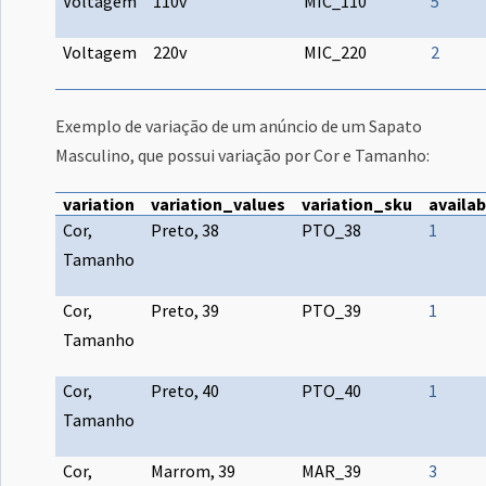
Voltagem
110v
MIC_110
5
Voltagem
220v
MIC_220
2
Exemplo de variação de um anúncio de um Sapato
Masculino, que possui variação por Cor e Tamanho:
variation
variation_values
variation_sku
availa
Cor,
Preto, 38
PTO_38
1
Tamanho
Cor,
Preto, 39
PTO_39
1
Tamanho
Cor,
Preto, 40
PTO_40
1
Tamanho
Cor,
Marrom, 39
MAR_39
3