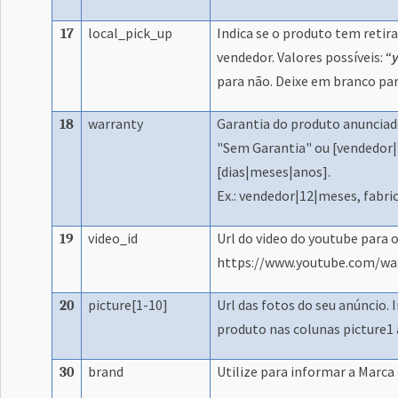
local_pick_up
Indica se o produto tem retira
17
vendedor. Valores possíveis: “
para não. Deixe em branco par
warranty
Garantia do produto anunciad
18
"Sem Garantia" ou [vendedor|f
[dias|meses|anos].
Ex.: vendedor|12|meses, fabric
video_id
Url do video do youtube para o
19
https://www.youtube.com/wa
picture[1-10]
Url das fotos do seu anúncio.
20
produto nas colunas picture1 
brand
Utilize para informar a Marca
30